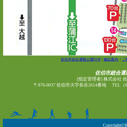
佐伯市総合運動公園TOP
/
施設案内
/
ご
佐伯市総合運
[指定管理者] 株式会社
〒876-0037 佐伯市大字長谷2614番地 TEL（097
Copyright