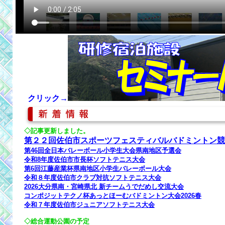
クリック→
aa
◇記事更新しました。
第２２回佐伯市スポーツフェスティバルバドミントン競
第46回全日本バレーボール小学生大会県南地区予選会
令和8年度佐伯市市長杯ソフトテニス大会
第6回江藤産業杯県南地区小学生バレーボール大会
令和８年度佐伯市クラブ対抗ソフトテニス大会
2026大分県南・宮崎県北 新チームうでだめし交流大会
コンポジットテクノ杯あっとほーむバドミントン大会2026春
令和７年度佐伯市ジュニアソフトテニス大会
◇総合運動公園の予定