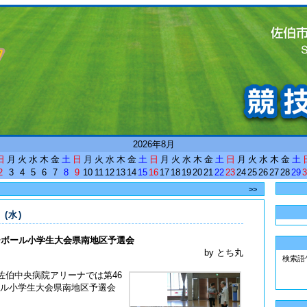
<
2026年8月
日
月
火
水
木
金
土
日
月
火
水
木
金
土
日
月
火
水
木
金
土
日
月
火
水
木
金
土
2
3
4
5
6
7
8
9
10
11
12
13
14
15
16
17
18
19
20
21
22
23
24
25
26
27
28
29
3
>>
 (水)
ーボール小学生大会県南地区予選会
by とち丸
検索語
、佐伯中央病院アリーナでは第46
ル小学生大会県南地区予選会