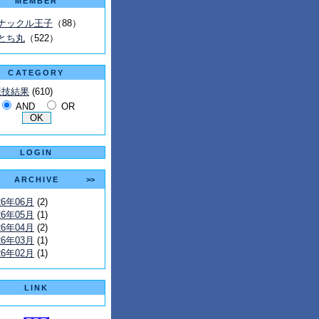
MEMBER
ナックル王子
（88）
とち丸
（522）
CATEGORY
競技結果
(610)
AND
OR
LOGIN
ARCHIVE
>>
26年06月
(2)
26年05月
(1)
26年04月
(2)
26年03月
(1)
26年02月
(1)
LINK