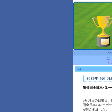
<
土
1
<<
2026年 6月 3日
第46回全日本バレ
5月31日の日曜日
回全日本バレーボー
が開かれました。