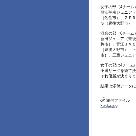
女子の部（4チーム
蒲江翔南ジュニア（
（佐伯市）、ＺＥＲ
Ｓ（豊後大野市）
混合の部（6チーム
新田ジュニア（豊後
杵市）、青江ＪＶＣ
（豊後大野市）、上
市）、三重ジュニア
女子の部は4チーム
予選リーグを経て決
ぞれ優勝が決まりま
結果は添付データに
添付ファイル
kekka.jpg