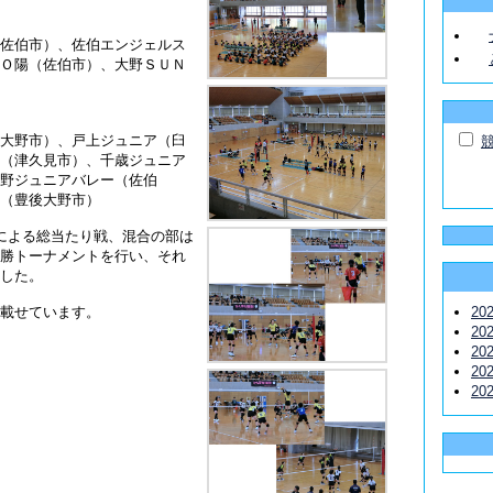
）
佐伯市）、佐伯エンジェルス
Ｏ陽（佐伯市）、大野ＳＵＮ
）
大野市）、戸上ジュニア（臼
（津久見市）、千歳ジュニア
野ジュニアバレー（佐伯
（豊後大野市）
による総当たり戦、混合の部は
勝トーナメントを行い、それ
した。
載せています。
20
20
20
20
20