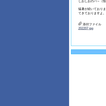
しおしおのパ～（怪
猛暑が続いておりま
てきておりますよ。
添付ファイル
202207.jpg