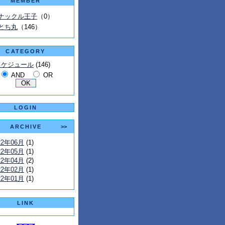
MEMBER
ナックル王子
（0）
とち丸
（146）
CATEGORY
スケジュール
(146)
AND
OR
LOGIN
ARCHIVE
>>
22年06月
(1)
22年05月
(1)
22年04月
(2)
22年02月
(1)
22年01月
(1)
LINK