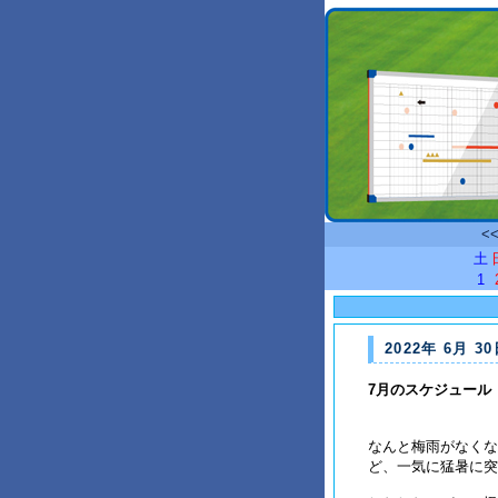
<
土
1
2022年 6月 30
7月のスケジュール
なんと梅雨がなくな
ど、一気に猛暑に突