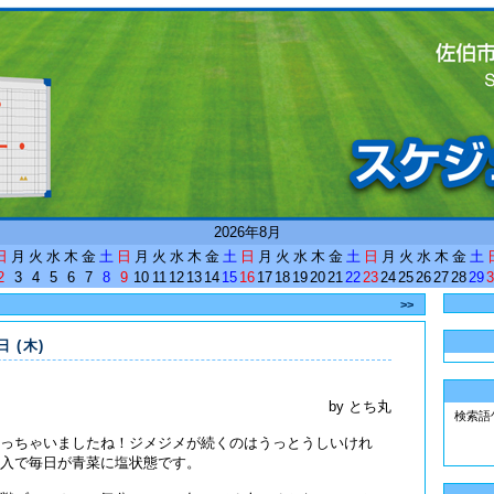
<
2026年8月
日
月
火
水
木
金
土
日
月
火
水
木
金
土
日
月
火
水
木
金
土
日
月
火
水
木
金
土
2
3
4
5
6
7
8
9
10
11
12
13
14
15
16
17
18
19
20
21
22
23
24
25
26
27
28
29
3
>>
日 (木)
by とち丸
検索語
っちゃいましたね！ジメジメが続くのはうっとうしいけれ
入で毎日が青菜に塩状態です。