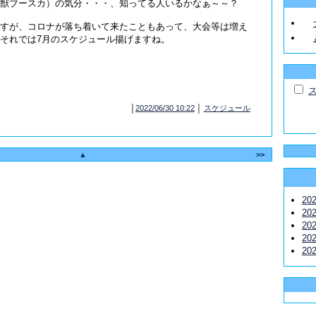
獣ブースカ）の気分・・・、知ってる人いるかなぁ～～？
すが、コロナが落ち着いて来たこともあって、大会等は増え
それでは7月のスケジュール揚げますね。
│
2022/06/30 10:22
│
スケジュール
▲
>>
20
20
20
20
20