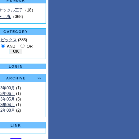
MEMBER
ナックル王子
（18）
とち丸
（368）
CATEGORY
トピックス
(386)
AND
OR
LOGIN
ARCHIVE
>>
23年09月
(1)
23年06月
(1)
23年05月
(3)
23年04月
(1)
22年08月
(2)
LINK