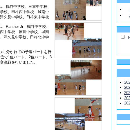
ム、鶴谷中学校、三重中学校、
学校、臼杵西中学校、城南中
津久見中学校、臼杵東中学校
Panther Jr、鶴谷中学校、
西中学校、原川中学校、城南
、津久見中学校、臼杵北中学
づつに分かれての予選パートを行
順位で1位パート、2位パート、3
交流戦を行いました。
20
20
20
20
20