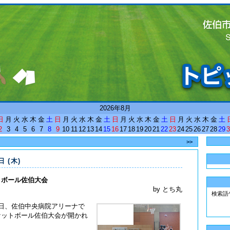
<
2026年8月
日
月
火
水
木
金
土
日
月
火
水
木
金
土
日
月
火
水
木
金
土
日
月
火
水
木
金
土
2
3
4
5
6
7
8
9
10
11
12
13
14
15
16
17
18
19
20
21
22
23
24
25
26
27
28
29
3
>>
日 (木)
トボール佐伯大会
by とち丸
検索語
の両日、佐伯中央病院アリーナで
スケットボール佐伯大会が開かれ