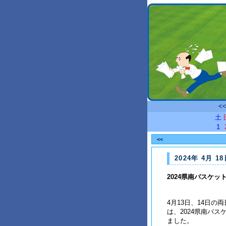
<
土
1
<<
2024年 4月 18
2024県南バスケッ
4月13日、14日
は、2024県南バ
ました。