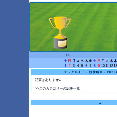
<<
土
日
月
火
水
木
金
土
日
月
火
水
1
2
3
4
5
6
7
8
9
10
11
12
1
ナックル王子 - 競技結果 - 202
記事はありません
>>このカテゴリーの記事一覧
▲