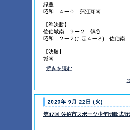
緑豊
昭和 ４ー０ 蒲江翔南
【準決勝】
佐伯城南 ９ー２ 鶴谷
昭和 ２ー２(判定４ー３) 佐伯南
【決勝】
城南....
続きを読む
│
2
2020年 9月 22日 (火)
第47回 佐伯市スポーツ少年団軟式