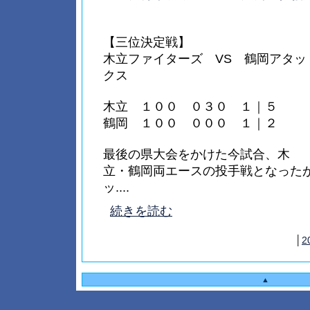
【三位決定戦】
木立ファイターズ VS 鶴岡アタッ
クス
木立 １００ ０３０ １｜５
鶴岡 １００ ０００ １｜２
最後の県大会をかけた今試合、木
立・鶴岡両エースの投手戦となった
ッ....
続きを読む
│
2
▲