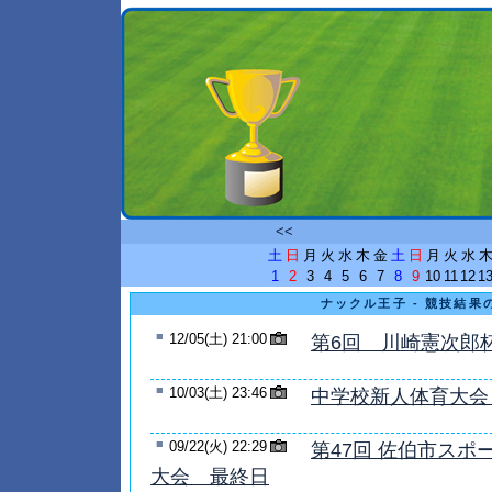
<<
土
日
月
火
水
木
金
土
日
月
火
水
1
2
3
4
5
6
7
8
9
10
11
12
1
ナックル王子 - 競技結果
■
12/05(土) 21:00
第6回 川崎憲次郎
■
10/03(土) 23:46
中学校新人体育大会
■
09/22(火) 22:29
第47回 佐伯市ス
大会 最終日