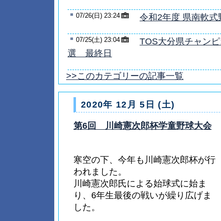
■
07/26(日) 23:24
令和2年度 県南軟式
■
07/25(土) 23:04
TOS大分県チャン
選 最終日
>>このカテゴリーの記事一覧
2020年 12月 5日 (土)
第6回 川崎憲次郎杯学童野球大会
寒空の下、今年も川崎憲次郎杯が行
われました。
川崎憲次郎氏による始球式に始ま
り、6年生最後の戦いが繰り広げま
した。