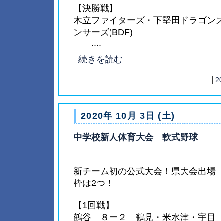
【決勝戦】
木立ファイターズ・下堅田ドラゴン
ンサーズ(BDF)
....
続きを読む
│
2
2020年 10月 3日 (土)
中学校新人体育大会 軟式野球
新チーム初の公式大会！県大会出場
枠は2つ！
【1回戦】
鶴谷 ８ー２ 鶴見・米水津・宇目