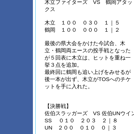
木立ファイターズ VS 鶴岡アタッ
クス
木立 １００ ０３０ １｜５
鶴岡 １００ ０００ １｜２
最後の県大会をかけた今試合、木
立・鶴岡両エースの投手戦となった
が５回表に木立は、ヒットを重ね一
挙３点を追加。
最終回に鶴岡も追い上げをみせるが
後一本が出ず、木立がTOSへのチケ
ットを手に入れた。
【決勝戦】
佐伯スラッガーズ VS 佐伯UNウイ
SS ０１０ ２０３ ２｜８
UN ２００ ０１０ ０｜３