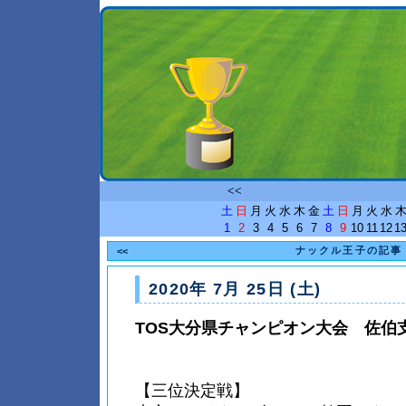
<<
土
日
月
火
水
木
金
土
日
月
火
水
1
2
3
4
5
6
7
8
9
10
11
12
1
ナックル王子の記事
<<
2020年 7月 25日 (土)
TOS大分県チャンピオン大会 佐伯
【三位決定戦】