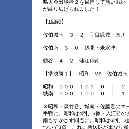
県大会出場枠２を目指して熱い戦い
が繰り広げられました！
【1回戦】
佐伯城南 ３－２ 宇目緑豊・直川
佐伯南 ３－０ 鶴見・米水津
鶴谷 ４－２ 蒲江翔南
【準決勝１】 昭和 VS 佐伯城南
昭和 ０００ １０１ ０ ｜ ２
城南 ０００ １００ ０ ｜ １
※昭和・森竹君、城南・佐藤君のエ
手戦に。昭和は4回、5番・入江君の
南もすかさず同点に。昭和は6回、2
ついて3盗、これに悪送球が重なり