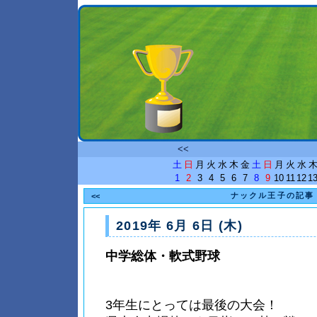
<<
土
日
月
火
水
木
金
土
日
月
火
水
1
2
3
4
5
6
7
8
9
10
11
12
1
ナックル王子の記事
<<
2019年 6月 6日 (木)
中学総体・軟式野球
3年生にとっては最後の大会！