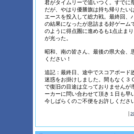
君がタイムリーで追いつく。すでに
だが、やはり優勝旗は持ち帰りたい
エースを投入して総力戦。最終回、
の結果になったが息詰まる好ゲーム
のように得点圏に進めるも1点止ま
が光った。
昭和、南の皆さん、最後の県大会、
ください！
追記：最終日、途中でスコアボード
迷惑をお掛けしました。間もなく３
で復旧の目途は立っておりませんが
ーカーに問い合わせて頂き１日も早
今しばらくのご不便をお許しくださ
│
2