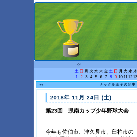
<<
土
日
月
火
水
木
金
土
日
月
火
水
1
2
3
4
5
6
7
8
9
10
11
12
1
ナックル王子の記事
<<
2018年 11月 24日 (土)
第23回 県南カップ少年野球大会
今年も佐伯市、津久見市、臼杵市の