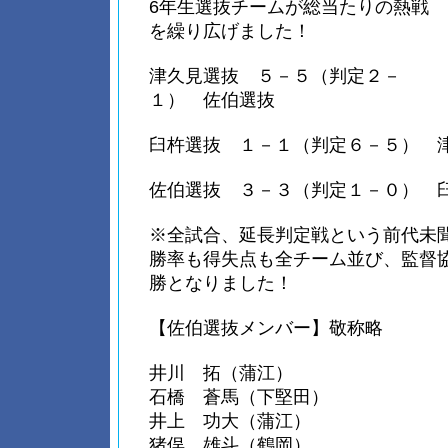
6年生選抜チームが総当たりの熱戦
を繰り広げました！
津久見選抜 ５－５（判定２－
１） 佐伯選抜
臼杵選抜 １－１（判定６－５） 
佐伯選抜 ３－３（判定１－０） 
※全試合、延長判定戦という前代未
勝率も得失点も全チーム並び、監督
勝となりました！
【佐伯選抜メンバー】敬称略
井川 拓（蒲江）
石橋 蒼馬（下堅田）
井上 功大（蒲江）
猪俣 雄斗（鶴岡）