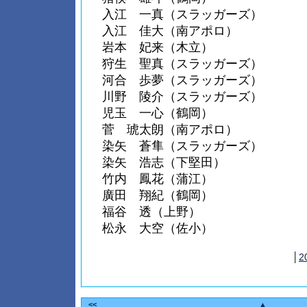
入江 一真（スラッガーズ）
入江 佳大（南アポロ）
岩本 妃来（木立）
狩生 聖真（スラッガーズ）
河合 歩夢（スラッガーズ）
川野 陵介（スラッガーズ）
児玉 一心（鶴岡）
菅 琥太朗（南アポロ）
染矢 蒼隼（スラッガーズ）
染矢 浩志（下堅田）
竹内 鳳花（蒲江）
廣田 翔紀（鶴岡）
福谷 透（上野）
松永 大空（佐小）
│
2
<<
▲