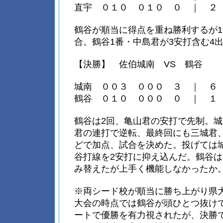
直宇 ０１０ ０１０ ０ ｜ ２
鶴谷が順当に得点を重ね勝利するが1
合。鶴谷1番・中島君が3安打含む4
【決勝】 佐伯城南 VS 鶴谷
城南 ００３ ０００ ３ ｜ ６
鶴谷 ０１０ ０００ ０ ｜ １
鶴谷は2回、亀山君の安打で先制。城
君の連打で逆転、最終回にも三城君
どで加点、試合を決めた。投げては
谷打線を2安打に抑え込んだ。鶴谷
み替えたが上手く機能しなかったか
※両シード校が順当に勝ち上がり県
大会の時点では鶴谷が頭ひとつ抜け
ートで優勝を有力視されたが、決勝