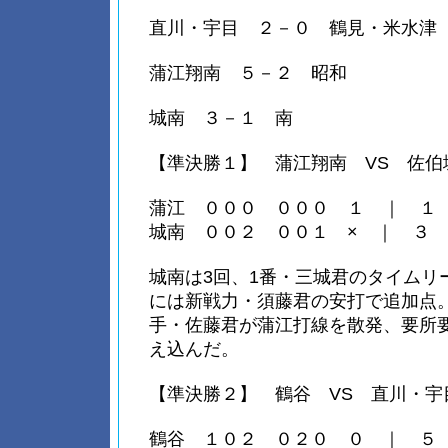
直川・宇目 ２－０ 鶴見・米水津
蒲江翔南 ５－２ 昭和
城南 ３－１ 南
【準決勝１】 蒲江翔南 VS 佐伯
蒲江 ０００ ０００ １ ｜ １
城南 ００２ ００１ × ｜ ３
城南は3回、1番・三城君のタイムリ
には新戦力・須藤君の安打で追加点
手・佐藤君が蒲江打線を散発、要所
え込んだ。
【準決勝２】 鶴谷 VS 直川・宇
鶴谷 １０２ ０２０ ０ ｜ ５