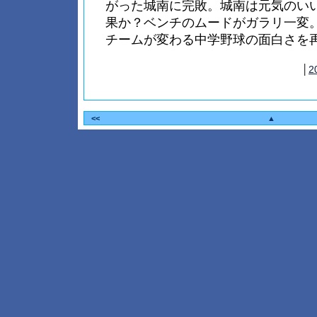
がった城南に完敗。城南は元気のい
果か？ベンチのムードがガラリ一変
チームが変わる中学野球の面白さを
│
2
<<
▲