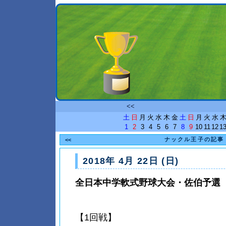
<<
土
日
月
火
水
木
金
土
日
月
火
水
1
2
3
4
5
6
7
8
9
10
11
12
1
ナックル王子の記事
<<
2018年 4月 22日 (日)
全日本中学軟式野球大会・佐伯予選
【1回戦】