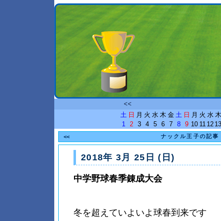
<<
土
日
月
火
水
木
金
土
日
月
火
水
1
2
3
4
5
6
7
8
9
10
11
12
1
ナックル王子の記事
<<
2018年 3月 25日 (日)
中学野球春季錬成大会
冬を超えていよいよ球春到来です