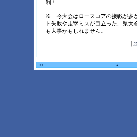
利！
※ 今大会はロースコアの接戦が多
ト失敗や走塁ミスが目立った。県大
も大事かもしれません。
│
2
<<
▲