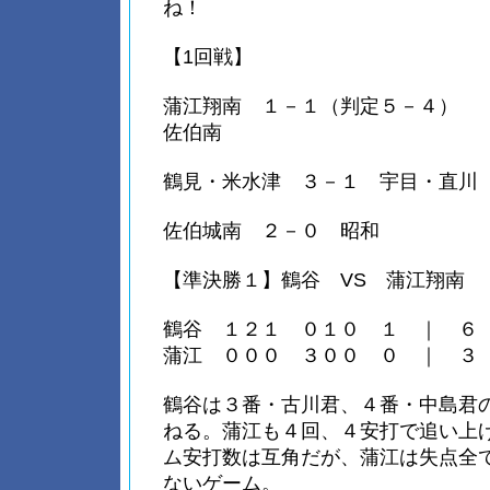
ね！
【1回戦】
蒲江翔南 １－１（判定５－４）
佐伯南
鶴見・米水津 ３－１ 宇目・直川
佐伯城南 ２－０ 昭和
【準決勝１】鶴谷 VS 蒲江翔南
鶴谷 １２１ ０１０ １ ｜ ６
蒲江 ０００ ３００ ０ ｜ ３
鶴谷は３番・古川君、４番・中島君
ねる。蒲江も４回、４安打で追い上
ム安打数は互角だが、蒲江は失点全
ないゲーム。