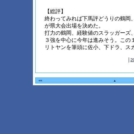
【総評】
終わってみれば下馬評どうりの鶴岡
が県大会出場を決めた。
打力の鶴岡、経験値のスラッガーズ
３強を中心に今年は進みそう。この
リトヤンを筆頭に佐小、下ドラ、ス
│
2
<<
▲