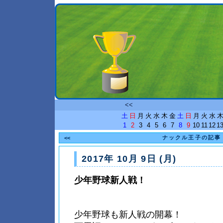
<<
土
日
月
火
水
木
金
土
日
月
火
水
1
2
3
4
5
6
7
8
9
10
11
12
1
ナックル王子の記事
<<
2017年 10月 9日 (月)
少年野球新人戦！
少年野球も新人戦の開幕！