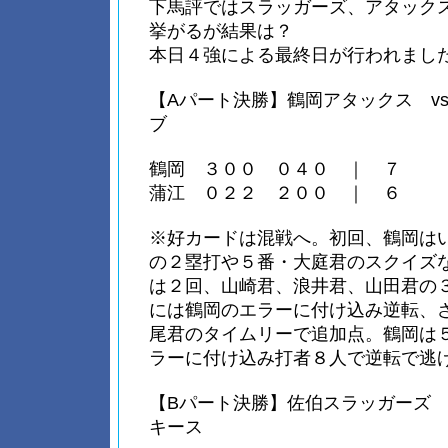
下馬評ではスラッガーズ、アタック
挙がるが結果は？
本日４強による最終日が行われまし
【Aパート決勝】鶴岡アタックス v
ブ
鶴岡 ３００ ０４０ ｜ ７
蒲江 ０２２ ２００ ｜ ６
※好カードは混戦へ。初回、鶴岡は
の２塁打や５番・大庭君のスクイズ
は２回、山崎君、浪井君、山田君の
には鶴岡のエラーに付け込み逆転、
尾君のタイムリーで追加点。鶴岡は
ラーに付け込み打者８人で逆転で逃
【Bパート決勝】佐伯スラッガーズ 
キース