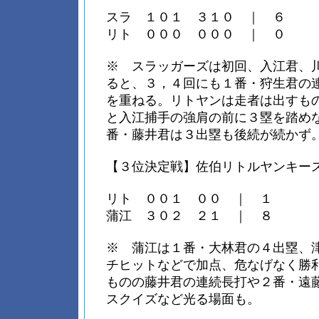
スラ １０１ ３１０ ｜ ６
リト ０００ ０００ ｜ ０
※ スラッガーズは初回、入江君、
ると、３，４回にも１番・狩生君の
を重ねる。リトヤンは走者は出すも
と入江捕手の強肩の前に３塁を踏め
番・藤井君は３出塁も後続が続かず
【３位決定戦】佐伯リトルヤンキース
リト ００１ ００ ｜ １
蒲江 ３０２ ２１ ｜ ８
※ 蒲江は１番・大林君の４出塁、
チヒットなどで加点、危なげなく勝
ものの藤井君の連続長打や２番・遠
スクイズなど光る場面も。