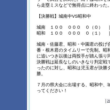
ら走塁ミスなどで無得点に終わった
【決勝戦】城南中VS昭和中
城南 １００ ０００ ０（０） 
昭和 １００ ０００ ０（１） 
城南・佐藤君、昭和・中園君の投げ
番・根木君のタイムリーで先制。昭
に追いつき以後は両投手が踏ん張り
決勝戦は延長なしのいきなり判定戦
ったのに対し、昭和は児玉君が決勝
勝。
７月の県大会に出場する、昭和中、
ってください！
│
2