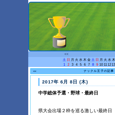
<<
土
日
月
火
水
木
金
土
日
月
火
水
1
2
3
4
5
6
7
8
9
10
11
12
1
ナックル王子の記事
<<
2017年 6月 8日 (木)
中学総体予選・野球・最終日
県大会出場２枠を巡る激しい最終日