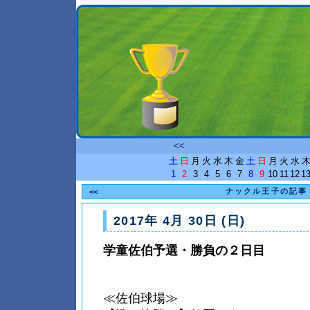
<<
土
日
月
火
水
木
金
土
日
月
火
水
1
2
3
4
5
6
7
8
9
10
11
12
1
ナックル王子の記事
<<
2017年 4月 30日 (日)
学童佐伯予選・勝負の２日目
≪佐伯球場≫