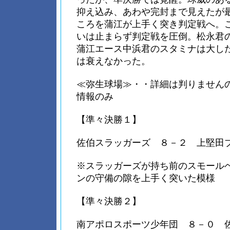
抑え込み、あわや完封まで見えたが
ころを蒲江が上手く突き判定戦へ。
いは止まらず判定戦を圧倒。松永君
蒲江エース中浜君のスタミナは大し
は衰えなかった。
≪弥生球場≫・・詳細は判りません
情報のみ
【準々決勝１】
佐伯スラッガーズ ８－２ 上堅田
※スラッガーズが持ち前のスモール
ンの守備の隙を上手く突いた模様
【準々決勝２】
南アポロスポーツ少年団 ８－０ 