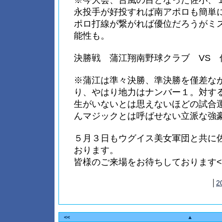
※今大会、台風の目となった佐小、
永投手が好投すれば南アポロも簡単
ポロ打線が繋がれば優位だろうがミ
能性も。
決勝戦 蒲江翔南野球クラブ VS 
※蒲江は準々決勝、準決勝を僅差な
り、やはり地力はナンバー１。対す
生がいないとは思えないほどの試合
んマジックとは呼ばせない立派な強
５月３日もウグイス美女軍団と共に
おります。
皆様のご来場をお待ちしております<(_
│
2
<<
▲