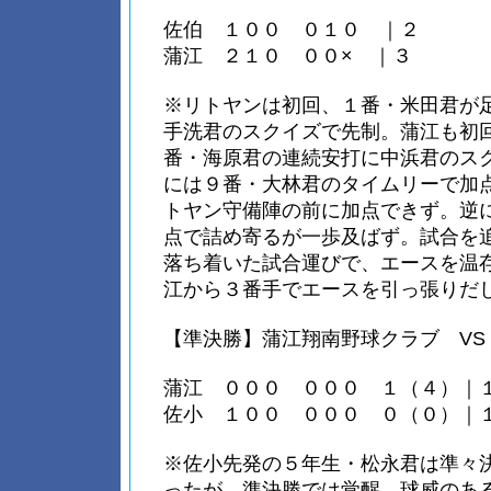
佐伯 １００ ０１０ ｜２
蒲江 ２１０ ００× ｜３
※リトヤンは初回、１番・米田君が
手洗君のスクイズで先制。蒲江も初
番・海原君の連続安打に中浜君のス
には９番・大林君のタイムリーで加
トヤン守備陣の前に加点できず。逆
点で詰め寄るが一歩及ばず。試合を
落ち着いた試合運びで、エースを温
江から３番手でエースを引っ張りだ
【準決勝】蒲江翔南野球クラブ VS
蒲江 ０００ ０００ １（４）｜
佐小 １００ ０００ ０（０）｜
※佐小先発の５年生・松永君は準々
ったが、準決勝では覚醒。球威のあ