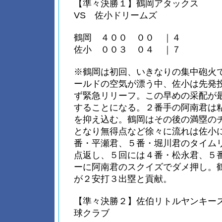
【準々決勝１】鶴岡アタックス
VS 佐小ドリームズ
鶴岡 ４００ ００ ｜４
佐小 ００３ ０４ ｜７
※鶴岡は初回、いきなりの集中砲火
ールドの空気が漂う中、佐小は先発
ず緊急リリーフ。この早めの采配が
することになる。２番手の阿南君は
を抑え込む。鶴岡はその後の満塁の
となり無得点など徐々に流れは佐小
番・平瀬君、５番・堀川君のタイム
点返し、５回には４番・松永君、５
ーに阿南君のスクイズでダメ押し。
が２安打３出塁と貢献。
【準々決勝２】佐伯リトルヤンキース
球クラブ