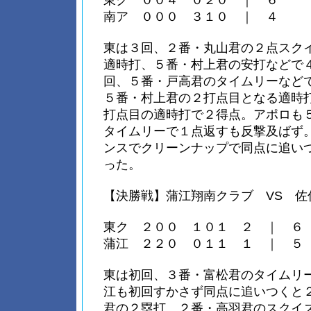
東ク ００４ ０２０ ｜ ６
南ア ０００ ３１０ ｜ ４
東は３回、２番・丸山君の２点スク
適時打、５番・村上君の安打などで
回、５番・戸高君のタイムリーなど
５番・村上君の２打点目となる適時
打点目の適時打で２得点。アポロも
タイムリーで１点返すも反撃及ばず
ンスでクリーンナップで同点に追い
った。
【決勝戦】蒲江翔南クラブ VS 佐
東ク ２００ １０１ ２ ｜ ６
蒲江 ２２０ ０１１ １ ｜ ５
東は初回、３番・富松君のタイムリ
江も初回すかさず同点に追いつくと
君の２塁打、２番・高羽君のスクイ