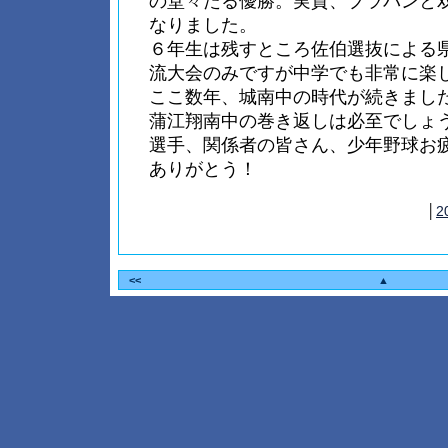
の堂々たる優勝。実質、ブラパンと
なりました。
６年生は残すところ佐伯選抜による
流大会のみですが中学でも非常に楽
ここ数年、城南中の時代が続きまし
蒲江翔南中の巻き返しは必至でしょ
選手、関係者の皆さん、少年野球お
ありがとう！
│
2
<<
▲