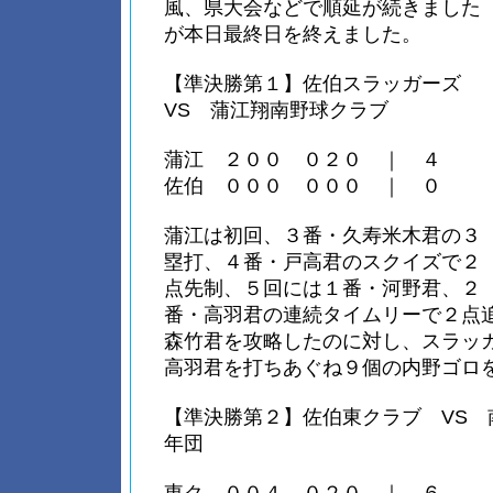
風、県大会などで順延が続きました
が本日最終日を終えました。
【準決勝第１】佐伯スラッガーズ
VS 蒲江翔南野球クラブ
蒲江 ２００ ０２０ ｜ ４
佐伯 ０００ ０００ ｜ ０
蒲江は初回、３番・久寿米木君の３
塁打、４番・戸高君のスクイズで２
点先制、５回には１番・河野君、２
番・高羽君の連続タイムリーで２点
森竹君を攻略したのに対し、スラッ
高羽君を打ちあぐね９個の内野ゴロ
【準決勝第２】佐伯東クラブ VS 
年団