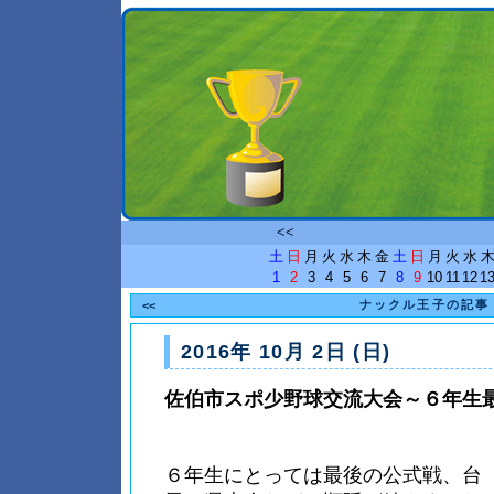
<<
土
日
月
火
水
木
金
土
日
月
火
水
1
2
3
4
5
6
7
8
9
10
11
12
1
ナックル王子の記事
<<
2016年 10月 2日 (日)
佐伯市スポ少野球交流大会～６年生
６年生にとっては最後の公式戦、台