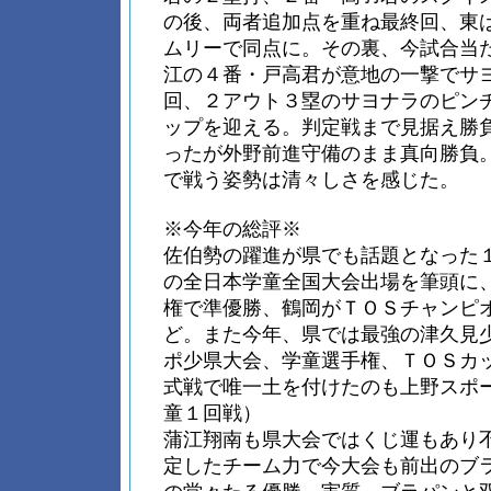
の後、両者追加点を重ね最終回、東
ムリーで同点に。その裏、今試合当
江の４番・戸高君が意地の一撃でサ
回、２アウト３塁のサヨナラのピン
ップを迎える。判定戦まで見据え勝
ったが外野前進守備のまま真向勝負
で戦う姿勢は清々しさを感じた。
※今年の総評※
佐伯勢の躍進が県でも話題となった
の全日本学童全国大会出場を筆頭に
権で準優勝、鶴岡がＴＯＳチャンピ
ど。また今年、県では最強の津久見
ポ少県大会、学童選手権、ＴＯＳカ
式戦で唯一土を付けたのも上野スポ
童１回戦）
蒲江翔南も県大会ではくじ運もあり
定したチーム力で今大会も前出のブ