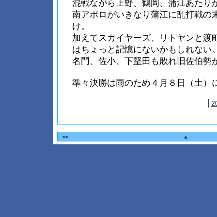
混戦ながら上野、鶴岡、蒲江あたり
南アポロがいきなり蒲江に乱打戦の
け。
加えてスカイヤーズ、リトヤンと渡
はちょっと記憶にないかもしれない
名門、佐小、下堅田も敗れ旧佐伯勢
準々決勝は雨のため４月８日（土）
│
2
<<
▲