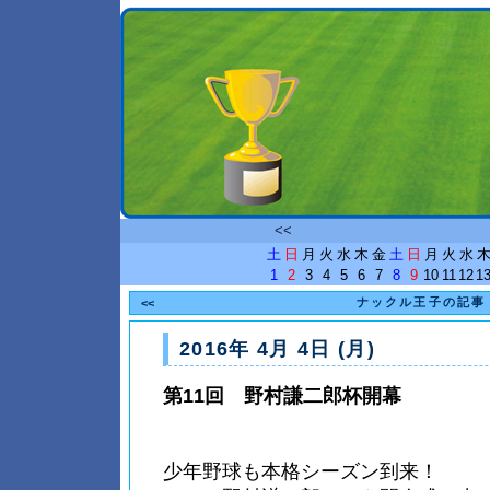
<<
土
日
月
火
水
木
金
土
日
月
火
水
1
2
3
4
5
6
7
8
9
10
11
12
1
ナックル王子の記事
<<
2016年 4月 4日 (月)
第11回 野村謙二郎杯開幕
少年野球も本格シーズン到来！