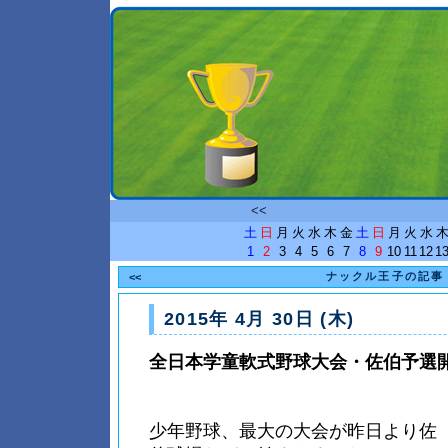
<<
土
日
月
火
水
木
金
土
日
月
火
水
1
2
3
4
5
6
7
8
9
10
11
12
1
ナックル王子の記事
<<
2015年 4月 30日 (木)
全日本学童軟式野球大会・佐伯予選
少年野球、最大の大会が昨日より佐