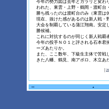
今年の勢力図は去年とガラリと変わ
われた、東雲・上野・鶴岡・渡町台
勝ち残ったのは渡町台のみ（東雲は
現在、抜けた感があるのは新人戦・
大会を制覇している蒲江翔南。安定
勝候補。
これに対抗するのが同じく新人戦覇
今年の投手ＮＯ１と評される石本君
ーズあたりか。
また、ここ数年、下級生主体で苦戦
きた八幡、鶴見、南アポロ、木立あ
│
2
<<
▲