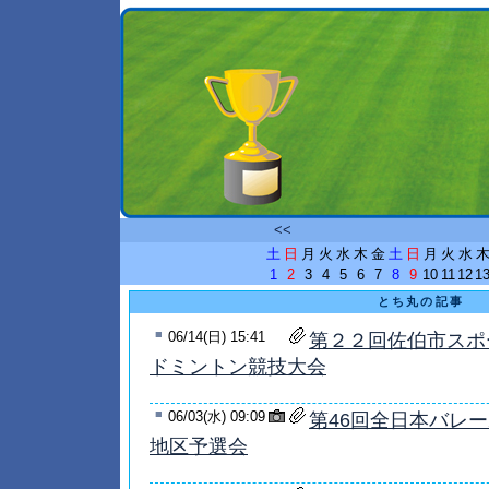
<<
土
日
月
火
水
木
金
土
日
月
火
水
1
2
3
4
5
6
7
8
9
10
11
12
1
とち丸の記事
■
06/14(日) 15:41
第２２回佐伯市スポ
ドミントン競技大会
■
06/03(水) 09:09
第46回全日本バレ
地区予選会