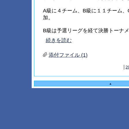
A級に４チーム、B級に１１チーム、
加。
B級は予選リーグを経て決勝トーナメント
続きを読む
添付ファイル (1)
│
2
▲