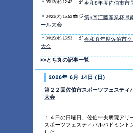
■
05/13(水) 12:42
令和8年度佐伯市市
■
04/21(火) 15:53
第6回江藤産業杯県
ール大会
■
04/15(水) 15:53
令和８年度佐伯市ク
大会
>>とち丸の記事一覧
2026年 6月 14日 (日)
第２２回佐伯市スポーツフェスティ
大会
１４日の日曜日、佐伯中央病院アリ
スポーツフェスティバルバドミント
した。