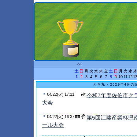
<<
土
日
月
火
水
木
金
土
日
月
火
水
1
2
3
4
5
6
7
8
9
10
11
12
1
とち丸 - 2025年4月の
■
04/22(火) 17:11
令和7年度佐伯市ク
大会
■
04/22(火) 16:37
第5回江藤産業杯県
ール大会