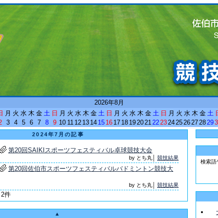
<
2026年8月
日
月
火
水
木
金
土
日
月
火
水
木
金
土
日
月
火
水
木
金
土
日
月
火
水
木
金
土
2
3
4
5
6
7
8
9
10
11
12
13
14
15
16
17
18
19
20
21
22
23
24
25
26
27
28
29
3
2024年7月の記事
第20回SAIKIスポーツフェスティバル卓球競技大会
by とち丸│
競技結果
検索語
第20回佐伯市スポーツフェスティバルバドミントン競技大
by とち丸│
競技結果
 2件
▲