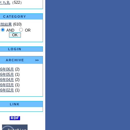
とち丸
（522）
CATEGORY
競技結果
(610)
AND
OR
LOGIN
ARCHIVE
>>
26年06月
(2)
26年05月
(1)
26年04月
(2)
26年03月
(1)
26年02月
(1)
LINK