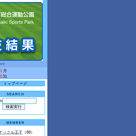
>>
日
月
0
31
トップページ
SEARCH
句
MEMBER
ナックル王子
（88）