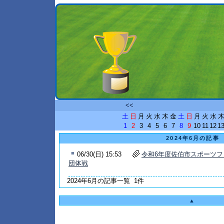
<<
土
日
月
火
水
木
金
土
日
月
火
水
1
2
3
4
5
6
7
8
9
10
11
12
1
2024年6月の記事
■
06/30(日) 15:53
令和6年度佐伯市スポーツフ
団体戦
2024年6月の記事一覧 1件
▲