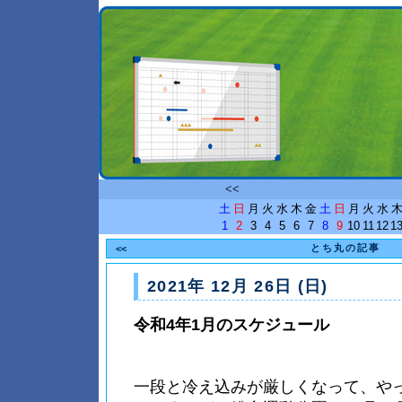
<<
土
日
月
火
水
木
金
土
日
月
火
水
1
2
3
4
5
6
7
8
9
10
11
12
1
とち丸の記事
<<
2021年 12月 26日 (日)
令和4年1月のスケジュール
一段と冷え込みが厳しくなって、や