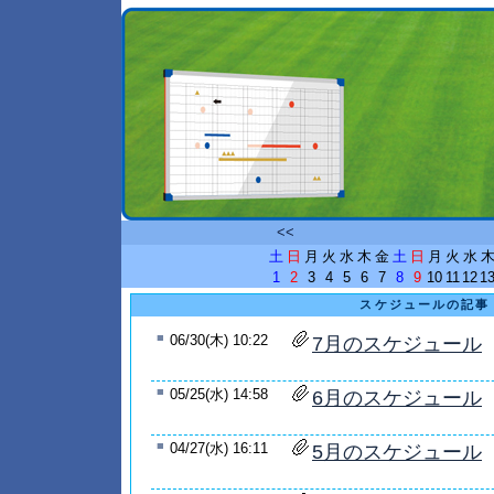
<<
土
日
月
火
水
木
金
土
日
月
火
水
1
2
3
4
5
6
7
8
9
10
11
12
1
スケジュールの記事
■
06/30(木) 10:22
7月のスケジュール
■
05/25(水) 14:58
6月のスケジュール
■
04/27(水) 16:11
5月のスケジュール