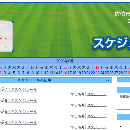
<
2026年8月
日
月
火
水
木
金
土
日
月
火
水
木
金
土
日
月
火
水
木
金
土
日
月
火
水
木
金
土
2
3
4
5
6
7
8
9
10
11
12
13
14
15
16
17
18
19
20
21
22
23
24
25
26
27
28
29
3
スケジュールの記事
>>
7月のスケジュール
by とち丸│
スケジュール
検索語
6月のスケジュール
by とち丸│
スケジュール
5月のスケジュール
by とち丸│
スケジュール
4月のスケジュール
by とち丸│
スケジュール