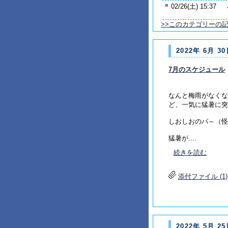
■
02/26(土) 15:37
>>このカテゴリーの
2022年 6月 30
7月のスケジュール
なんと梅雨がなくな
ど、一気に猛暑に突
しおしおのパ～（怪
猛暑が....
続きを読む
添付ファイル (1)
2022年 5月 25