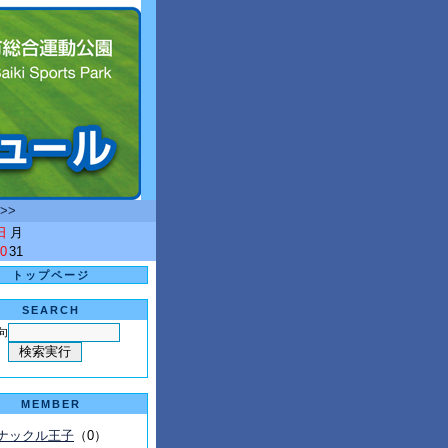
>>
日
月
0
31
トップページ
SEARCH
句
MEMBER
ナックル王子
（0）