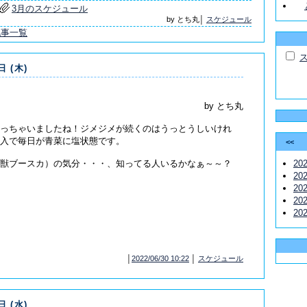
3月のスケジュール
by とち丸│
スケジュール
記事一覧
日 (木)
by とち丸
っちゃいましたね！ジメジメが続くのはうっとうしいけれ
入で毎日が青菜に塩状態です。
<<
獣ブースカ）の気分・・・、知ってる人いるかなぁ～～？
20
20
20
20
20
│
2022/06/30 10:22
│
スケジュール
日 (水)