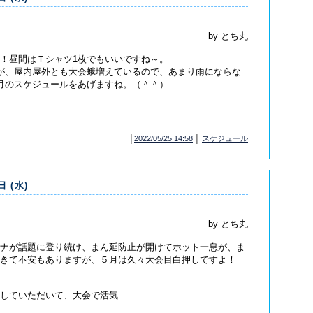
by とち丸
！昼間はＴシャツ1枚でもいいですね～。
が、屋内屋外とも大会蛾増えているので、あまり雨にならな
月のスケジュールをあげますね。（＾＾）
│
2022/05/25 14:58
│
スケジュール
日 (水)
by とち丸
ナが話題に登り続け、まん延防止が開けてホット一息が、ま
きて不安もありますが、５月は久々大会目白押しですよ！
ていただいて、大会で活気....