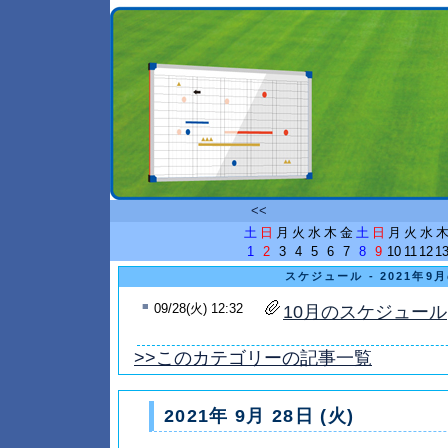
<<
土
日
月
火
水
木
金
土
日
月
火
水
1
2
3
4
5
6
7
8
9
10
11
12
1
スケジュール - 2021年9
■
09/28(火) 12:32
10月のスケジュール
>>このカテゴリーの記事一覧
2021年 9月 28日 (火)