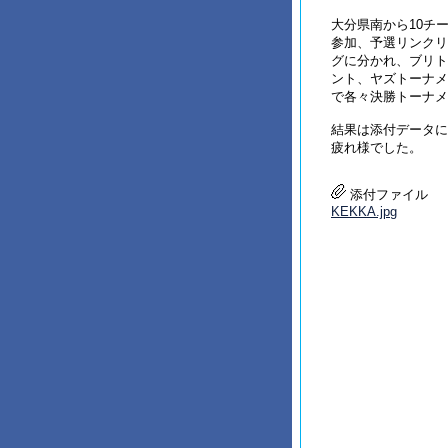
大分県南から10チ
参加、予選リンクリ
グに分かれ、ブリト
ント、ヤズトーナメ
で各々決勝トーナメ
結果は添付データに
疲れ様でした。
添付ファイル
KEKKA.jpg