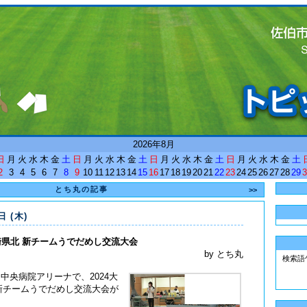
<
2026年8月
日
月
火
水
木
金
土
日
月
火
水
木
金
土
日
月
火
水
木
金
土
日
月
火
水
木
金
土
2
3
4
5
6
7
8
9
10
11
12
13
14
15
16
17
18
19
20
21
22
23
24
25
26
27
28
29
3
とち丸の記事
>>
日 (木)
宮崎県北 新チームうでだめし交流大会
by とち丸
検索語
中央病院アリーナで、2024大
新チームうでだめし交流大会が