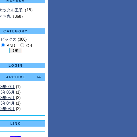
MEMBER
ナックル王子
（18）
とち丸
（368）
CATEGORY
トピックス
(386)
AND
OR
LOGIN
ARCHIVE
>>
23年09月
(1)
23年06月
(1)
23年05月
(3)
23年04月
(1)
22年08月
(2)
LINK