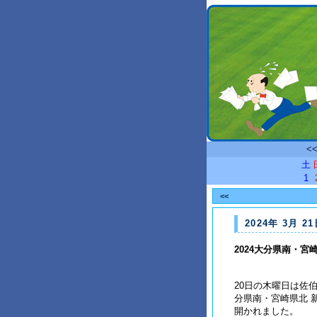
<
土
1
<<
2024年 3月 21
2024大分県南・
20日の木曜日は佐伯
分県南・宮崎県北 
開かれました。