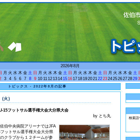
<
2026年8月
日
月
火
水
木
金
土
日
月
火
水
木
金
土
日
月
火
水
木
金
土
日
月
火
水
木
金
土
2
3
4
5
6
7
8
9
10
11
12
13
14
15
16
17
18
19
20
21
22
23
24
25
26
27
28
29
3
トピックス - 2022年8月の記事
 (火)
U-15フットサル選手権大会大分県大会
by とち丸
検索語
佐伯中央病院アリーナではJFA
15フットサル選手権大会大分県
のクラブから１２チームが参