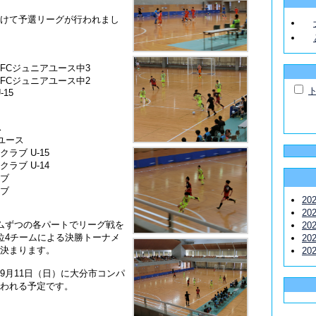
けて予選リーグが行われまし
FCジュニアユース中3
FCジュニアユース中2
-15
ス
アユース
ラブ U-15
ラブ U-14
ブ
ブ
20
20
ムずつの各パートでリーグ戦を
20
位4チームによる決勝トーナメ
20
決まります。
20
9月11日（日）に大分市コンパ
われる予定です。