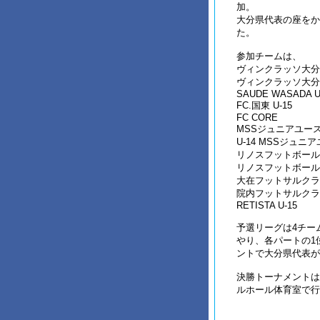
加。
大分県代表の座をか
た。
参加チームは、
ヴィンクラッソ大分
ヴィンクラッソ大分
SAUDE WASADA U
FC.国東 U-15
FC CORE
MSSジュニアユー
U-14 MSSジュニ
リノスフットボールク
リノスフットボールク
大在フットサルクラ
院内フットサルクラ
RETISTA U-15
予選リーグは4チー
やり、各パートの1
ントで大分県代表が
決勝トーナメントは
ルホール体育室で行