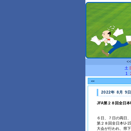
<
土
1
<<
2022年 8月 9日
JFA第２８回全日本
６日、７日の両日、
第２８回全日本U-
大会が行われ、県下