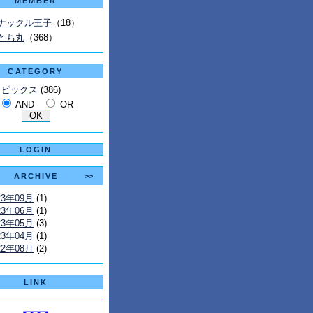
MEMBER
ナックル王子
（18）
とち丸
（368）
CATEGORY
トピックス
(386)
AND
OR
LOGIN
ARCHIVE
>>
23年09月
(1)
23年06月
(1)
23年05月
(3)
23年04月
(1)
22年08月
(2)
LINK