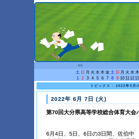
<<
土
日
月
火
水
木
金
土
日
月
火
水
1
2
3
4
5
6
7
8
9
10
11
12
1
トピックス - 2022年6月
2022年 6月 7日 (火)
第70回大分県高等学校総合体育大会
6月4日、5日、6日の3日間、佐伯中