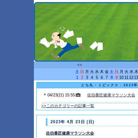
<<
土
日
月
火
水
木
金
土
日
月
火
水
1
2
3
4
5
6
7
8
9
10
11
12
1
とち丸 - トピックス - 2023
■
04/23(日) 15:55
佐伯番匠健康マラソン大会
>>このカテゴリーの記事一覧
2023年 4月 23日 (日)
佐伯番匠健康マラソン大会