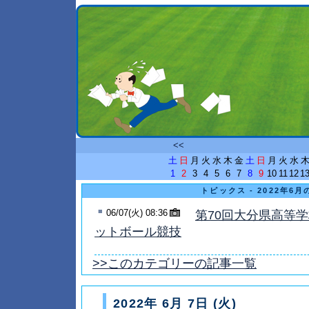
<<
土
日
月
火
水
木
金
土
日
月
火
水
1
2
3
4
5
6
7
8
9
10
11
12
1
トピックス - 2022年6
■
06/07(火) 08:36
第70回大分県高等
ットボール競技
>>このカテゴリーの記事一覧
2022年 6月 7日 (火)