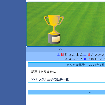
<<
土
日
月
火
水
木
金
土
日
月
火
水
1
2
3
4
5
6
7
8
9
10
11
12
1
ナックル王子 - 2024年7
記事はありません
>>ナックル王子の記事一覧
▲