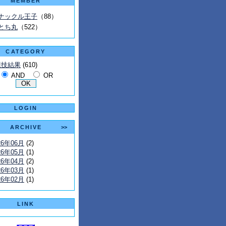
MEMBER
ナックル王子
（88）
とち丸
（522）
CATEGORY
競技結果
(610)
AND
OR
LOGIN
ARCHIVE
>>
26年06月
(2)
26年05月
(1)
26年04月
(2)
26年03月
(1)
26年02月
(1)
LINK