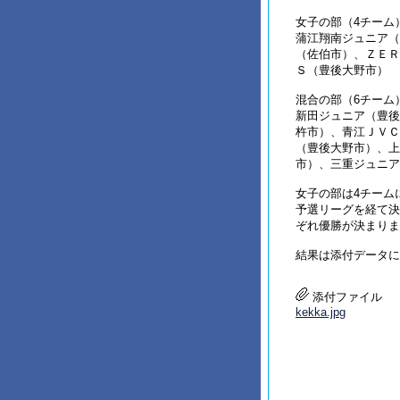
女子の部（4チーム
蒲江翔南ジュニア（
（佐伯市）、ＺＥＲ
Ｓ（豊後大野市）
混合の部（6チーム
新田ジュニア（豊後
杵市）、青江ＪＶＣ
（豊後大野市）、上
市）、三重ジュニア
女子の部は4チーム
予選リーグを経て決
ぞれ優勝が決まりま
結果は添付データに
添付ファイル
kekka.jpg