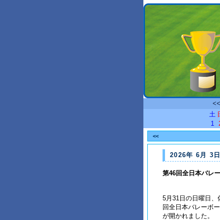
<
土
1
<<
2026年 6月 3日
第46回全日本バレ
5月31日の日曜日
回全日本バレーボー
が開かれました。