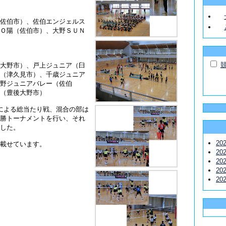
）
佐伯市）、佐伯エンジェルス
Ｏ陽（佐伯市）、大野ＳＵＮ
）
大野市）、戸上ジュニア（臼
（津久見市）、千歳ジュニア
野ジュニアバレー（佐伯
（豊後大野市）
による総当たり戦、混合の部は
勝トーナメントを行い、それ
した。
20
載せています。
20
20
20
20