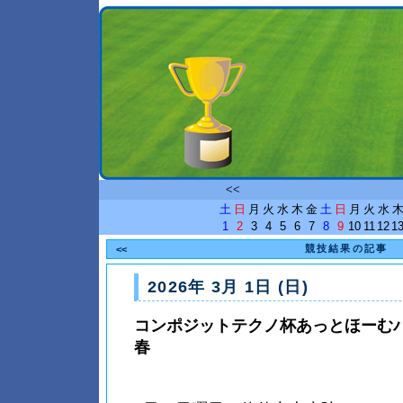
<<
土
日
月
火
水
木
金
土
日
月
火
水
1
2
3
4
5
6
7
8
9
10
11
12
1
競技結果の記事
<<
2026年 3月 1日 (日)
コンポジットテクノ杯あっとほーむバ
春