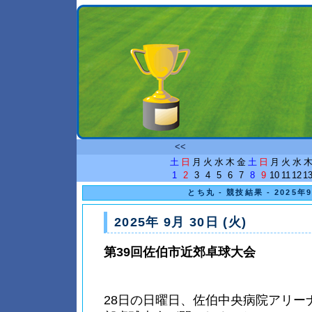
<<
土
日
月
火
水
木
金
土
日
月
火
水
1
2
3
4
5
6
7
8
9
10
11
12
1
とち丸 - 競技結果 - 2025
2025年 9月 30日 (火)
第39回佐伯市近郊卓球大会
28日の日曜日、佐伯中央病院アリー