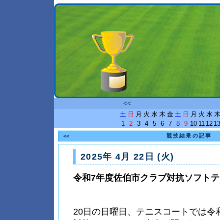
<<
土
日
月
火
水
木
金
土
日
月
火
水
1
2
3
4
5
6
7
8
9
10
11
12
1
競技結果の記事
<<
2025年 4月 22日 (火)
令和7年度佐伯市クラブ対抗ソフト
20日の日曜日、テニスコートでは令