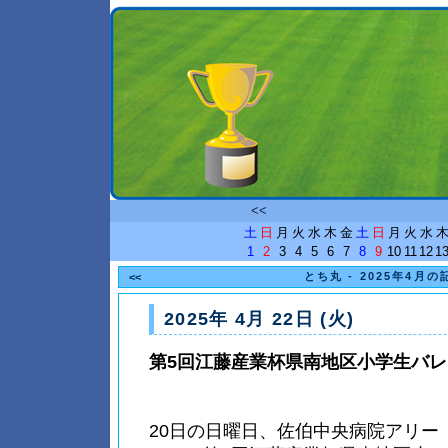
<<
土
日
月
火
水
木
金
土
日
月
火
水
1
2
3
4
5
6
7
8
9
10
11
12
1
とち丸 - 2025年4月の
<<
2025年 4月 22日 (火)
第5回江藤産業杯県南地区小学生バ
20日の日曜日、佐伯中央病院アリー