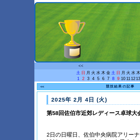
<<
土
日
月
火
水
木
金
土
日
月
火
水
1
2
3
4
5
6
7
8
9
10
11
12
1
競技結果の記事
<<
2025年 2月 4日 (火)
第58回佐伯市近郊レディース卓球大
2日の日曜日、佐伯中央病院アリーナ