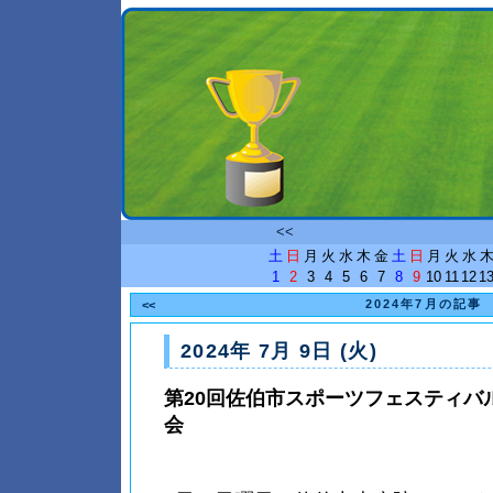
<<
土
日
月
火
水
木
金
土
日
月
火
水
1
2
3
4
5
6
7
8
9
10
11
12
1
2024年7月の記事
<<
2024年 7月 9日 (火)
第20回佐伯市スポーツフェスティバ
会