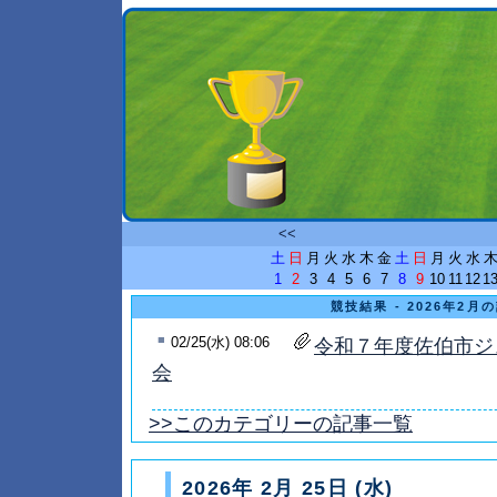
<<
土
日
月
火
水
木
金
土
日
月
火
水
1
2
3
4
5
6
7
8
9
10
11
12
1
競技結果 - 2026年2月
■
02/25(水) 08:06
令和７年度佐伯市ジ
会
>>このカテゴリーの記事一覧
2026年 2月 25日 (水)