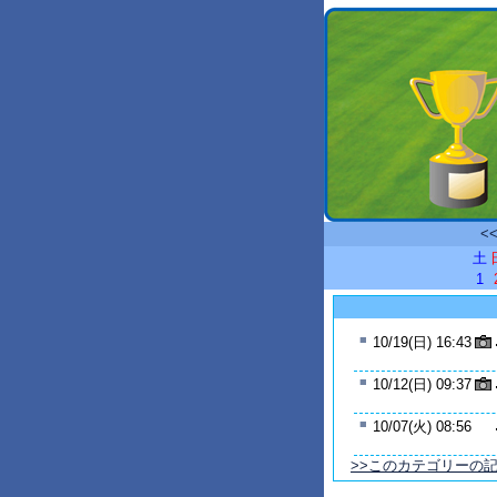
<
土
1
■
10/19(日) 16:43
■
10/12(日) 09:37
■
10/07(火) 08:56
>>このカテゴリーの