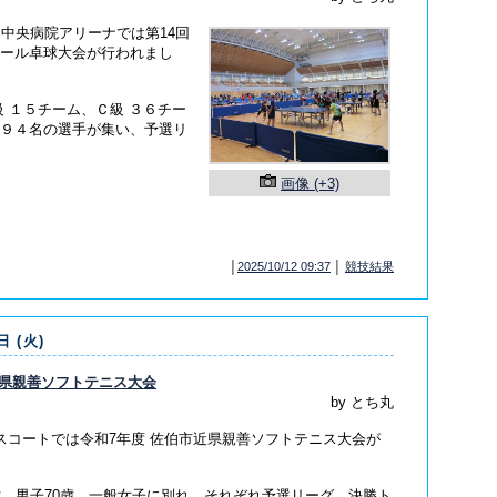
伯中央病院アリーナでは第14回
ール卓球大会が行われまし
級 １５チーム、Ｃ級 ３６チー
９４名の選手が集い、予選リ
画像 (+3)
│
2025/10/12 09:37
│
競技結果
日 (火)
近県親善ソフトテニス大会
by とち丸
スコートでは令和7年度 佐伯市近県親善ソフトテニス大会が
歳、男子70歳、一般女子に別れ、それぞれ予選リーグ、決勝ト