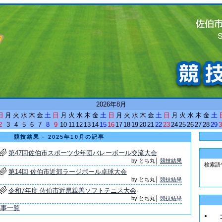
<
2026年8月
日
月
火
水
木
金
土
日
月
火
水
木
金
土
日
月
火
水
木
金
土
日
月
火
水
木
金
土
2
3
4
5
6
7
8
9
10
11
12
13
14
15
16
17
18
19
20
21
22
23
24
25
26
27
28
29
3
競技結果 - 2025年10月の記事
第47回佐伯市スポーツ少年団バレーボール交流大会
by とち丸│
競技結果
検索語
第14回 佐伯市近郊ラージボール卓球大会
by とち丸│
競技結果
令和7年度 佐伯市近県親善ソフトテニス大会
by とち丸│
競技結果
記事一覧