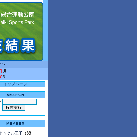
>>
日
月
0
31
トップページ
SEARCH
句
MEMBER
ナックル王子
（88）