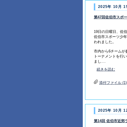
2025年 10月 1
第47回佐伯市スポ
19日の日曜日、佐
佐伯市スポーツ少年
われました。
市内から6チームが
トーナメントを行い
まし....
続きを読む
添付ファイル (1)
2025年 10月 1
第14回 佐伯市近