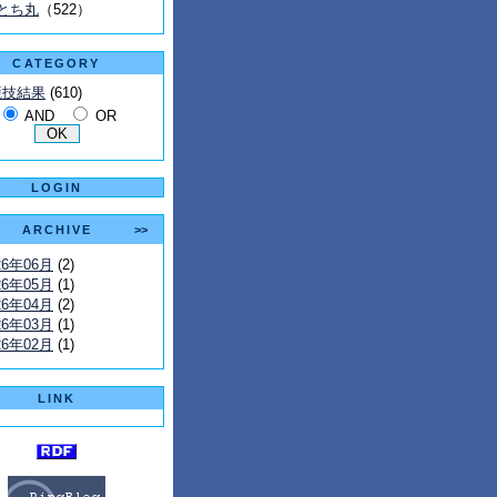
とち丸
（522）
CATEGORY
競技結果
(610)
AND
OR
LOGIN
ARCHIVE
>>
26年06月
(2)
26年05月
(1)
26年04月
(2)
26年03月
(1)
26年02月
(1)
LINK