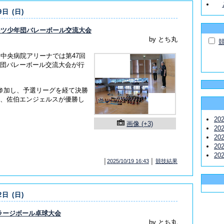
9日 (日)
ーツ少年団バレーボール交流大会
by とち丸
伯中央病院アリーナでは第47回
団バレーボール交流大会が行
参加し、予選リーグを経て決勝
、佐伯エンジェルスが優勝し
20
画像 (+3)
20
20
20
20
│
2025/10/19 16:43
│
競技結果
2日 (日)
郊ラージボール卓球大会
by とち丸