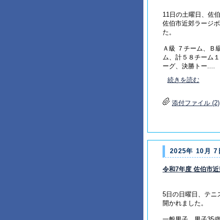
11日の土曜日、佐
佐伯市近郊ラージボ
た。
Ａ級 ７チーム、Ｂ
ム、計５８チーム１
ーグ、決勝トー....
続きを読む
添付ファイル (2)
2025年 10月 7
令和7年度 佐伯市
5日の日曜日、テニ
開かれました。
一般男子、男子35