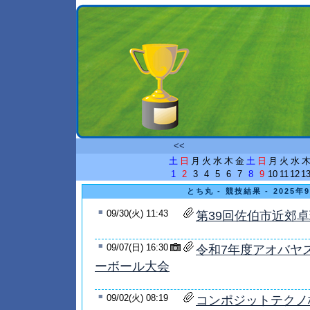
<<
土
日
月
火
水
木
金
土
日
月
火
水
1
2
3
4
5
6
7
8
9
10
11
12
1
とち丸 - 競技結果 - 2025
■
09/30(火) 11:43
第39回佐伯市近郊
■
09/07(日) 16:30
令和7年度アオバヤ
ーボール大会
■
09/02(火) 08:19
コンポジットテクノ