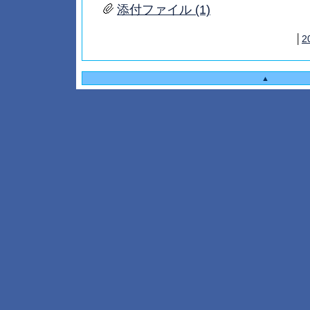
添付ファイル (1)
│
2
▲