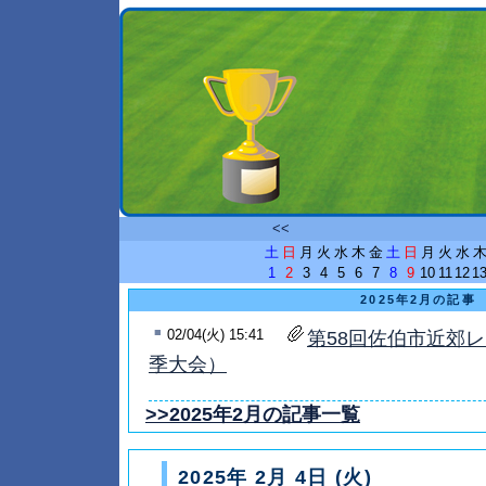
<<
土
日
月
火
水
木
金
土
日
月
火
水
1
2
3
4
5
6
7
8
9
10
11
12
1
2025年2月の記事
■
02/04(火) 15:41
第58回佐伯市近郊
季大会）
>>2025年2月の記事一覧
2025年 2月 4日 (火)