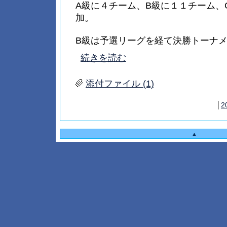
A級に４チーム、B級に１１チーム、
加。
B級は予選リーグを経て決勝トーナメント
続きを読む
添付ファイル (1)
│
2
▲