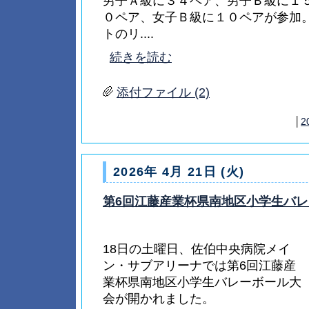
男子Ａ級に３４ペア、男子Ｂ級に１
０ペア、女子Ｂ級に１０ペアが参加
トのリ....
続きを読む
添付ファイル (2)
│
2
2026年 4月 21日 (火)
第6回江藤産業杯県南地区小学生バ
18日の土曜日、佐伯中央病院メイ
ン・サブアリーナでは第6回江藤産
業杯県南地区小学生バレーボール大
会が開かれました。