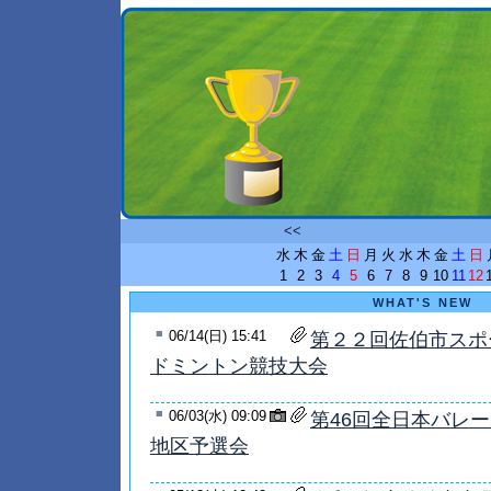
<<
水
木
金
土
日
月
火
水
木
金
土
日
1
2
3
4
5
6
7
8
9
10
11
12
WHAT'S NEW
■
06/14(日) 15:41
第２２回佐伯市スポ
ドミントン競技大会
■
06/03(水) 09:09
第46回全日本バレ
地区予選会