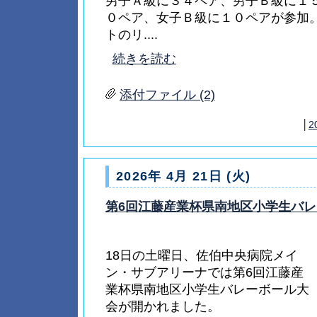
男子Ａ級に３４ペア、男子Ｂ級に１
０ペア、女子Ｂ級に１０ペアが参加
トのリ....
続きを読む
添付ファイル (2)
│
2
2026年 4月 21日 (火)
第6回江藤産業杯県南地区小学生バ
18日の土曜日、佐伯中央病院メイ
ン・サブアリーナでは第6回江藤産
業杯県南地区小学生バレーボール大
会が開かれました。