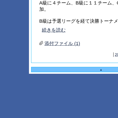
A級に４チーム、B級に１１チーム、
加。
B級は予選リーグを経て決勝トーナメント
続きを読む
添付ファイル (1)
│
2
▲