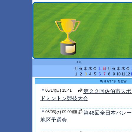
<<
月
火
水
木
金
土
日
月
火
水
木
金
1
2
3
4
5
6
7
8
9
10
11
12
WHAT'S NEW
■
06/14(日) 15:41
第２２回佐伯市スポ
ドミントン競技大会
■
06/03(水) 09:09
第46回全日本バレ
地区予選会