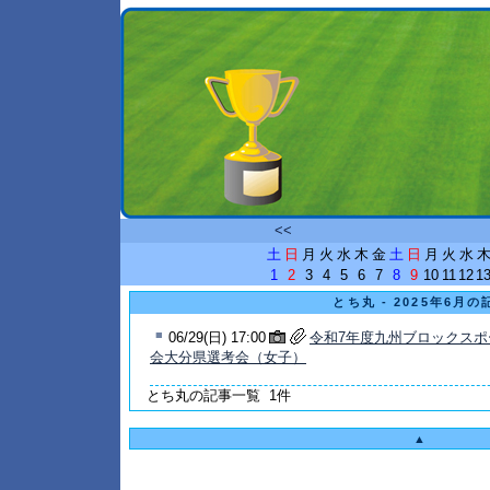
<<
土
日
月
火
水
木
金
土
日
月
火
水
1
2
3
4
5
6
7
8
9
10
11
12
1
とち丸 - 2025年6月の
■
06/29(日) 17:00
令和7年度九州ブロックス
会大分県選考会（女子）
とち丸の記事一覧 1件
▲